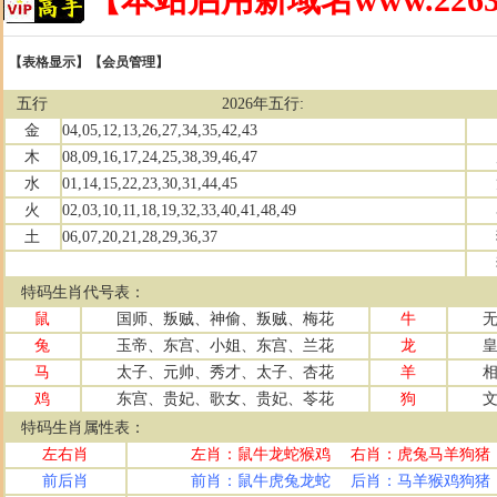
【
表格显示
】【
会员管理
】
五行
2026年五行:
金
04,05,12,13,26,27,34,35,42,43
木
08,09,16,17,24,25,38,39,46,47
水
01,14,15,22,23,30,31,44,45
火
02,03,10,11,18,19,32,33,40,41,48,49
土
06,07,20,21,28,29,36,37
特码生肖代号表：
鼠
国师、叛贼、神偷、叛贼、梅花
牛
兔
玉帝、东宫、小姐、东宫、兰花
龙
马
太子、元帅、秀才、太子、杏花
羊
鸡
东宫、贵妃、歌女、贵妃、苓花
狗
特码生肖属性表：
左右肖
左肖：鼠牛龙蛇猴鸡 右肖：虎兔马羊狗猪
前后肖
前肖：鼠牛虎兔龙蛇 后肖：马羊猴鸡狗猪