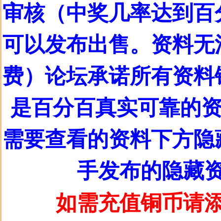
审核（中奖几率达到百
可以发布出售。资料无
费）论坛承诺所有资料
是百分百真实可靠的资
需要查看的资料下方隐
手发布的隐藏
如需充值铜币请